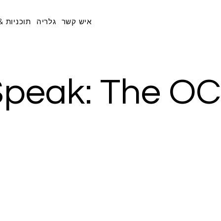
איש קשר
גלריה
תוכניות &
peak: The OC