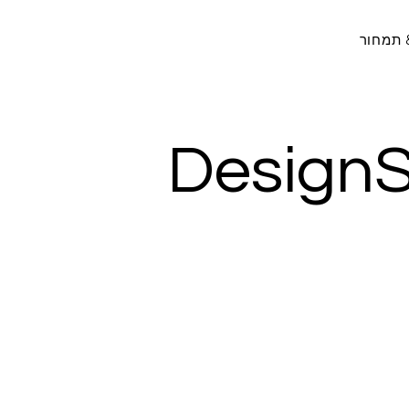
 תמחור
DesignS